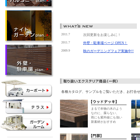
2011.7
次回更新をお楽しみに！
2011.7
外壁・駐車場ページ OPEN！
2009.9
秋のガーデニングフェア実施中!!
各種カタログ、サンプルをご覧いただき、お打合
まるで本物の木のよう
なのに、腐らない、
雨にも紫外線にも強い
新素材がおすすめ